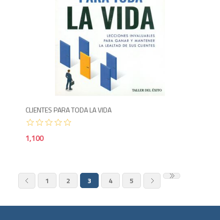
1,1
CLIENTES PARA TODA LA VIDA
1,100
1
2
3
4
5