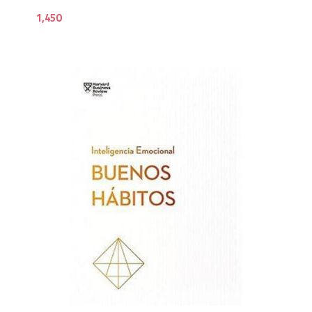
1,450
7