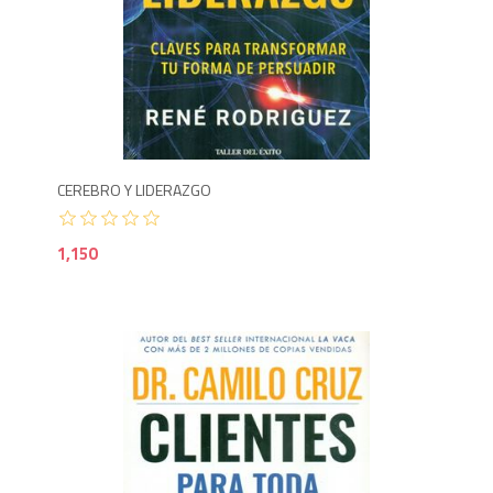
1,1
CEREBRO Y LIDERAZGO
1,150