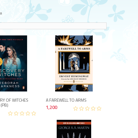
a
1,200
900
ERY OF WITCHES
A FAREWELL TO ARMS
 (PB)
1,200