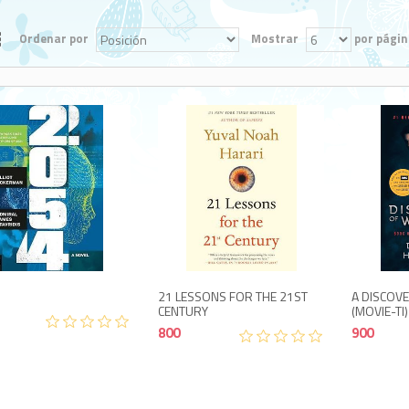
Ordenar por
Mostrar
por págin
1,300
800
21 LESSONS FOR THE 21ST
A DISCOV
CENTURY
(MOVIE-TI)
800
900