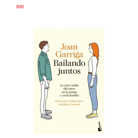
900
8