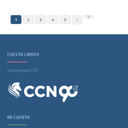
1
2
3
4
5
CUESTA LIBROS
Una empresa CCN
MI CUENTA