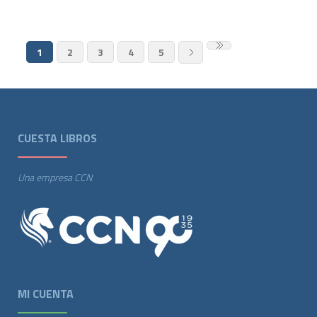
1
2
3
4
5
CUESTA LIBROS
Una empresa CCN
MI CUENTA