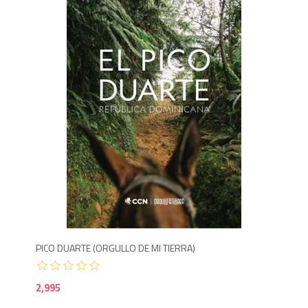
2,9
PICO DUARTE (ORGULLO DE MI TIERRA)
2,995