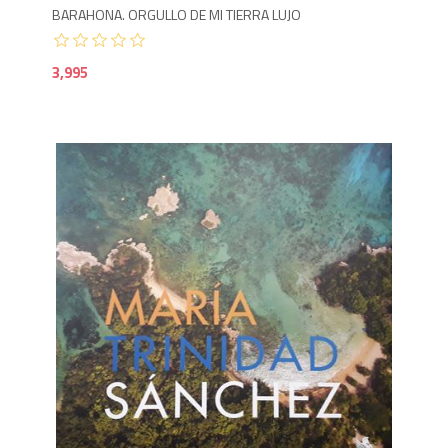
BARAHONA. ORGULLO DE MI TIERRA LUJO
3,995
2,9