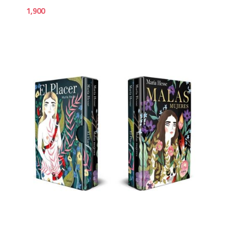
1,900
2,2