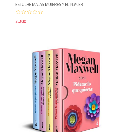
ESTUCHE MALAS MUJERES Y EL PLACER
2,200
3,3