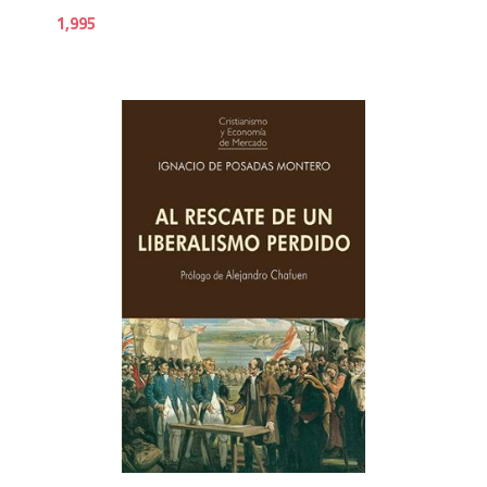
1,995
1,2