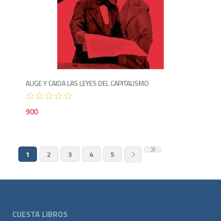
9
AUGE Y CAIDA LAS LEYES DEL CAPITALISMO
900
1
2
3
4
5
CUESTA LIBROS