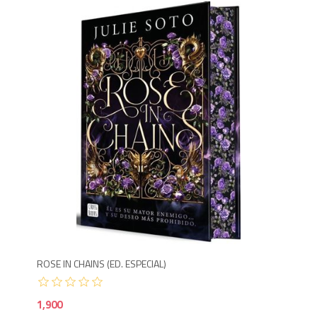
1,9
ROSE IN CHAINS (ED. ESPECIAL)
1,900