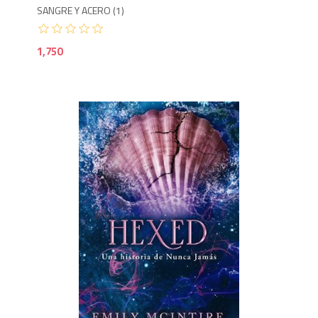
SANGRE Y ACERO (1)
1,750
1,4