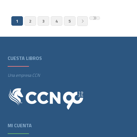
1
2
3
4
5
CUESTA LIBROS
Una empresa CCN
MI CUENTA