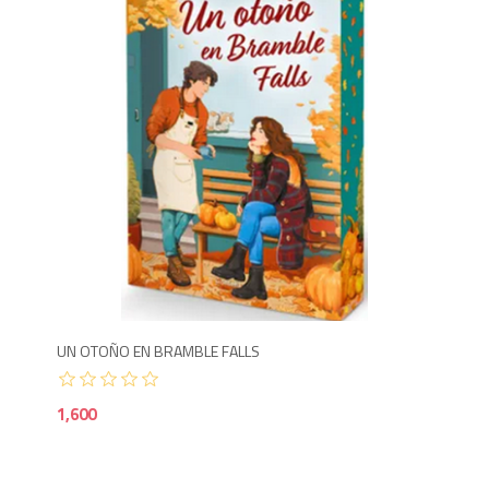
1,6
UN OTOÑO EN BRAMBLE FALLS
1,600