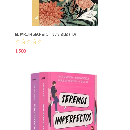
1,5
EL JARDIN SECRETO (INVISIBLE) (TD)
1,500