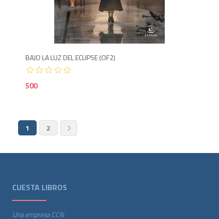
5
BAJO LA LUZ DEL ECLIPSE (OF2)
500
1
2
CUESTA LIBROS
Una empresa CCN