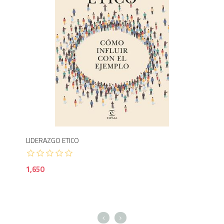
1,150
1,6
LIDERAZGO ETICO
1,650