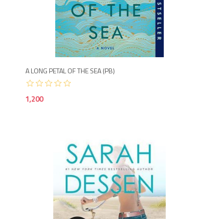
1,2
A LONG PETAL OF THE SEA (PB)
1,200