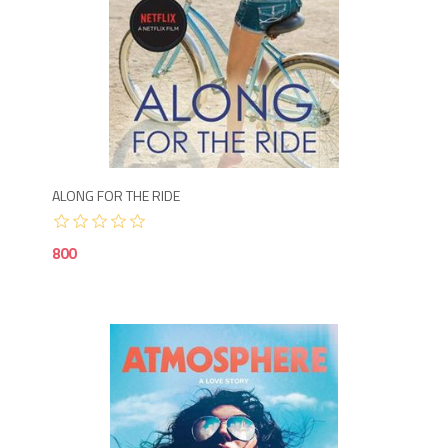
8
ALONG FOR THE RIDE
800