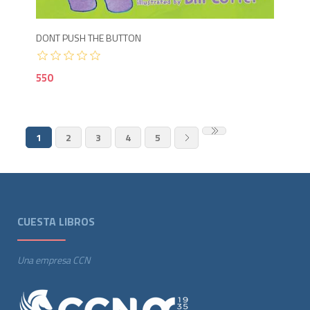
DONT PUSH THE BUTTON
550
1
2
3
4
5
CUESTA LIBROS
Una empresa CCN