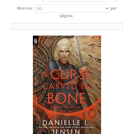
Mostrar
por
página
1,2