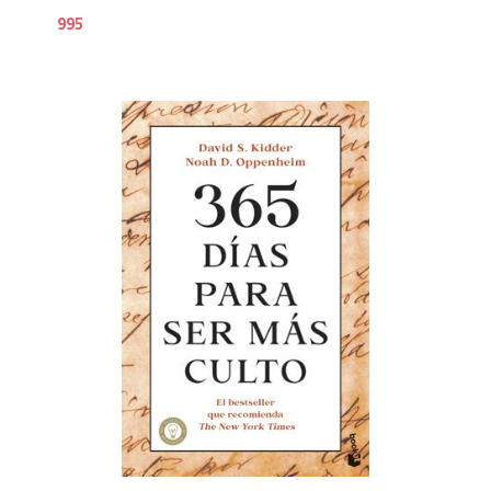
995
9