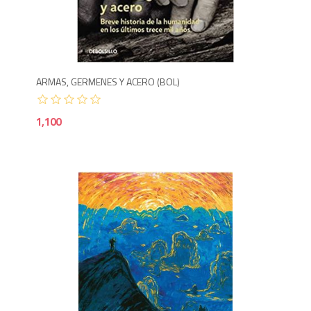
1,1
ARMAS, GERMENES Y ACERO (BOL)
1,100