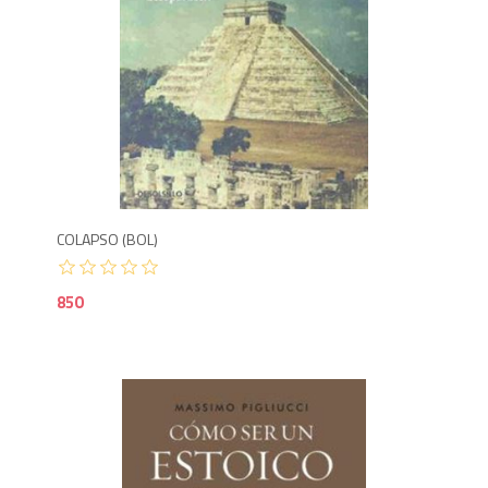
8
COLAPSO (BOL)
850