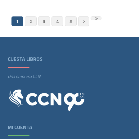
1
2
3
4
5
CUESTA LIBROS
Una empresa CCN
MI CUENTA