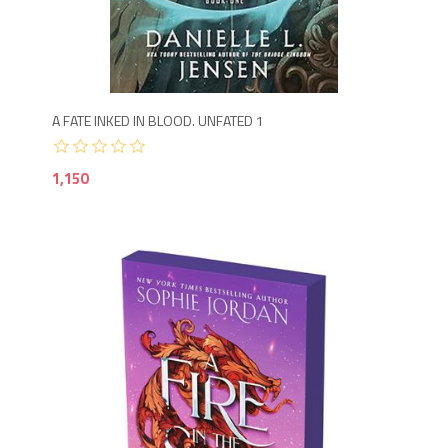
1,1
A FATE INKED IN BLOOD. UNFATED 1
1,150