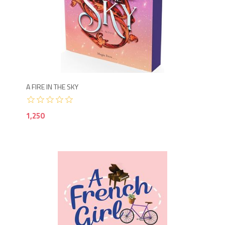
1,2
A FIRE IN THE SKY
1,250