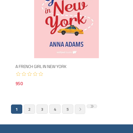
9
A FRENCH GIRL IN NEW YORK
950
1
2
3
4
5