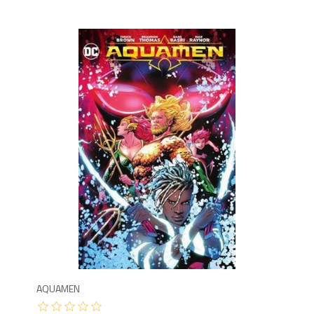
9
AQUAMEN