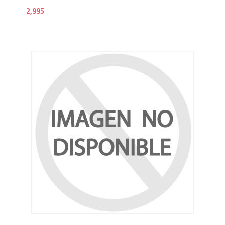
2,995
1,9