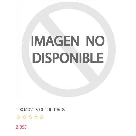
2,9
100 MOVIES OF THE 1960S
2,995