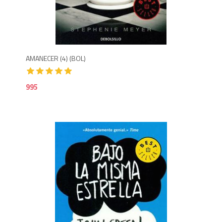
9
AMANECER (4) (BOL)
995