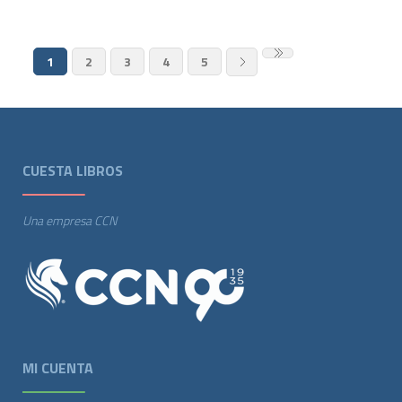
1
2
3
4
5
CUESTA LIBROS
Una empresa CCN
MI CUENTA