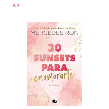
850
8