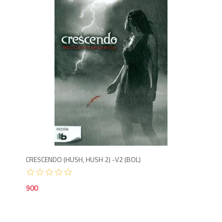
9
CRESCENDO (HUSH, HUSH 2) -V2 (BOL)
900