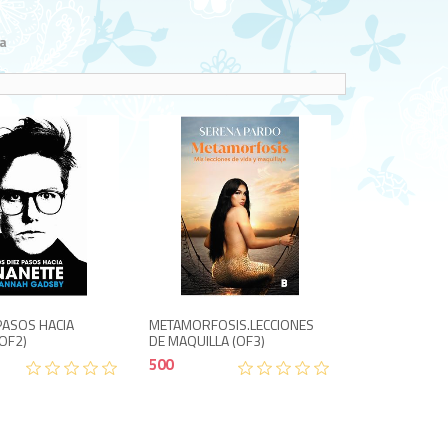
a
500
500
PASOS HACIA
METAMORFOSIS.LECCIONES
OF2)
DE MAQUILLA (OF3)
500