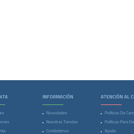
NTA
INFORMACIÓN
ATENCIÓN AL C
es
Novedades
Políticas De Can
iones
Nuestras Tiendas
Políticas Para D
nta
Contáctenos
Ayuda