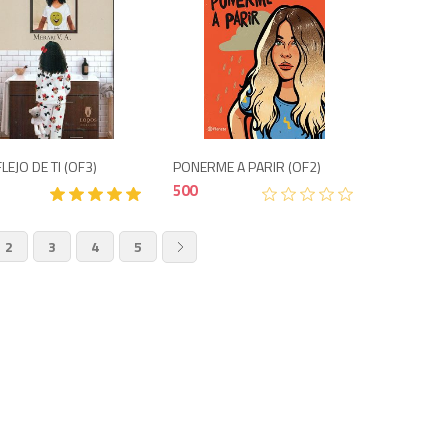
500
500
LEJO DE TI (OF3)
PONERME A PARIR (OF2)
500
2
3
4
5