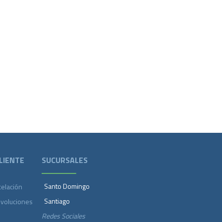
LIENTE
SUCURSALES
Santo Domingo
celación
Santiago
evoluciones
Redes Sociales