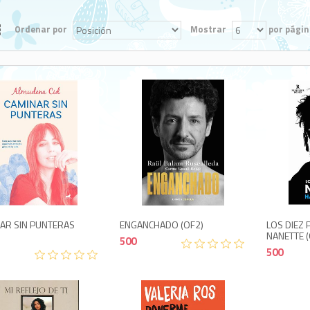
Ordenar por
Mostrar
por págin
500
500
AR SIN PUNTERAS
ENGANCHADO (OF2)
LOS DIEZ 
NANETTE (
500
500