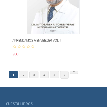
8
APRENDAMOS A ENVEJECER VOL. II
800
1
2
3
4
5
CUESTA LIBROS