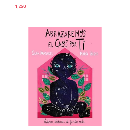
1,250
1,6