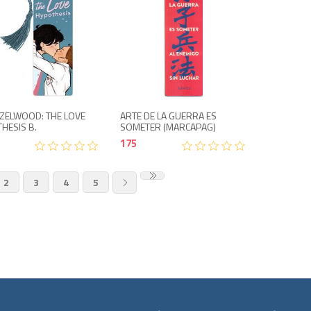
300
175
AZELWOOD: THE LOVE
ARTE DE LA GUERRA ES
HESIS B.
SOMETER (MARCAPAG)
175
2
3
4
5