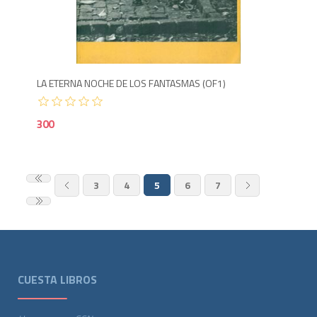
3
LA ETERNA NOCHE DE LOS FANTASMAS (OF1)
300
3
4
5
6
7
CUESTA LIBROS