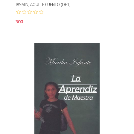
JASMIN, AQUI TE CUENTO (OF1)
300
3