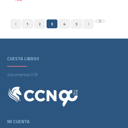
1
2
3
4
5
CUESTA LIBROS
Una empresa CCN
MI CUENTA