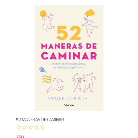
7
52 MANERAS DE CAMINAR
750