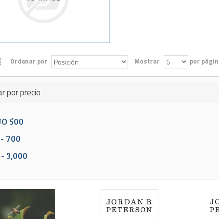
Ordenar por
Mostrar
por págin
ar por precio
JO
500
-
700
-
3,000