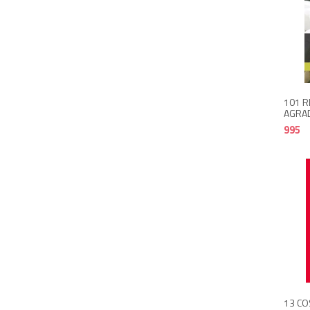
101 R
AGRAD
995
13 CO