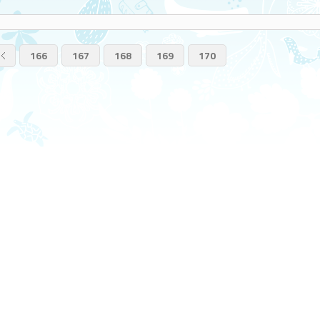
166
167
168
169
170