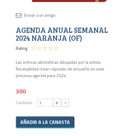
Disponib
AGENDA ANUAL SEMANAL
18
en
2024 NARANJA (OF)
stock
Rating
Las oníricas atmósferas dibujadas por la artista
Naranjalidad crean cápsulas de ensueño en esta
preciosa agenda para 2024.
300
+
-
Cantidad: