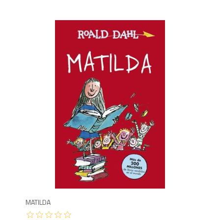
1,1
MATILDA