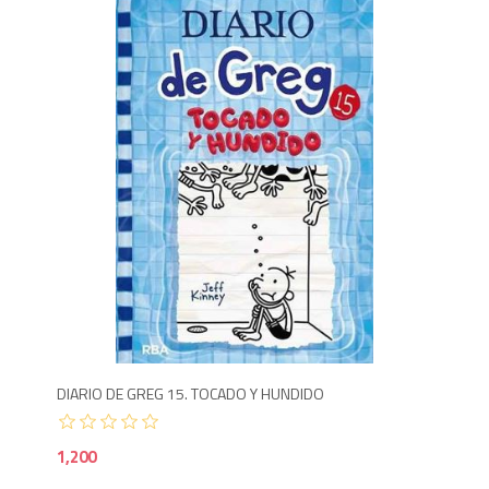
1,2
DIARIO DE GREG 15. TOCADO Y HUNDIDO
1,200