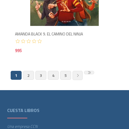
9
AMANDA BLACK 9. EL CAMINO DEL NINJA
995
1
2
3
4
5
CUESTA LIBROS
Una empresa CCN