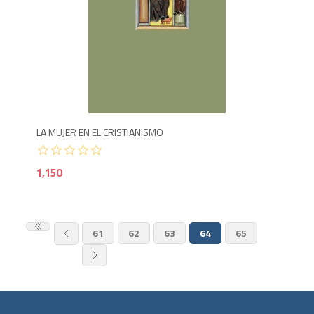
1,1
LA MUJER EN EL CRISTIANISMO
1,150
61
62
63
64
65