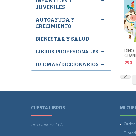
INFANTILES Y
JUVENILES
AUTOAYUDA Y
CRECIMIENTO
BIENESTAR Y SALUD
DINO 
LIBROS PROFESIONALES
GRAN
750
IDIOMAS/DICCIONARIOS
CUESTA LIBROS
MI CUE
Orden
Una empresa CCN
Direcc