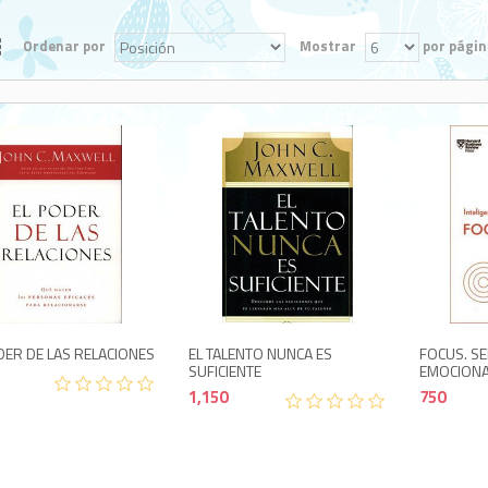
Ordenar por
Mostrar
por págin
1,200
1,150
DER DE LAS RELACIONES
EL TALENTO NUNCA ES
FOCUS. SE
SUFICIENTE
EMOCION
1,150
750