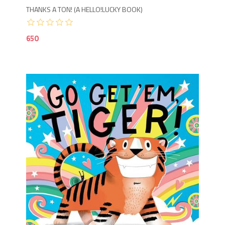
THANKS A TON! (A HELLO!LUCKY BOOK)
650
6