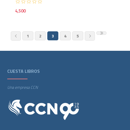
4,500
1
2
3
4
5
CUESTA LIBROS
Una empresa CCN