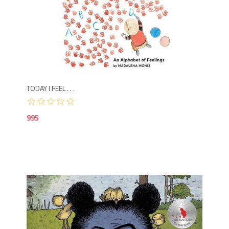
9
TODAY I FEEL . . .
995