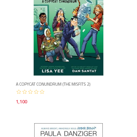
1,1
A COPYCAT CONUNDRUM (THE MISFITS 2)
1,100