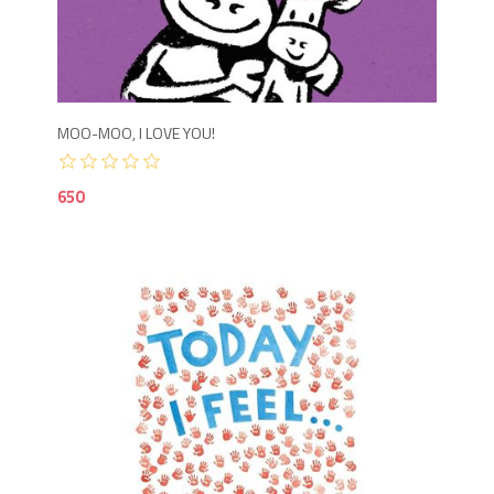
6
MOO-MOO, I LOVE YOU!
650