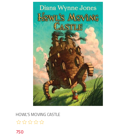
7
HOWL'S MOVING CASTLE
750