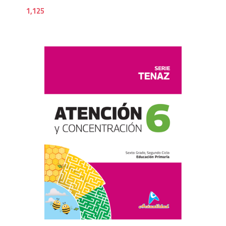
1,125
1,2