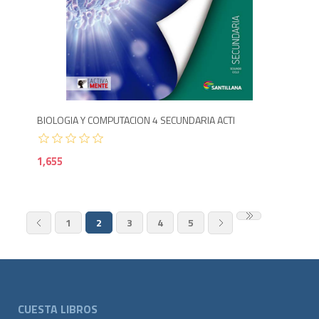
1,6
BIOLOGIA Y COMPUTACION 4 SECUNDARIA ACTI
1,655
1
2
3
4
5
CUESTA LIBROS