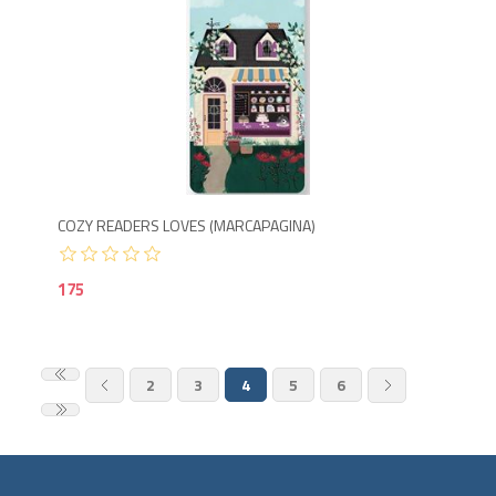
1
COZY READERS LOVES (MARCAPAGINA)
175
2
3
4
5
6