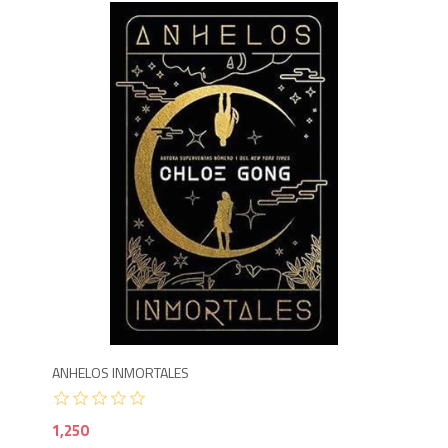
1,2
ANHELOS INMORTALES
1,250