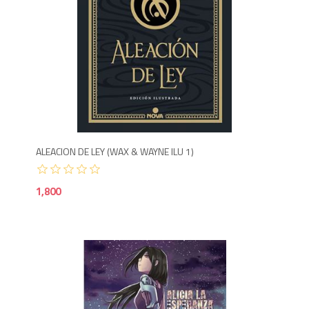
1,8
ALEACION DE LEY (WAX & WAYNE ILU 1)
1,800