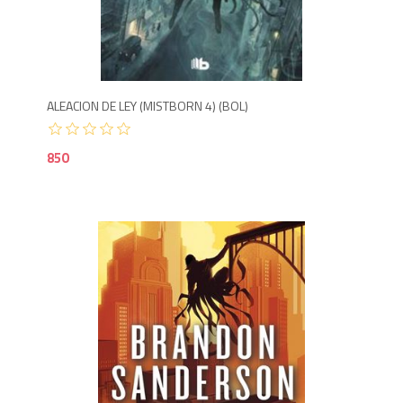
8
ALEACION DE LEY (MISTBORN 4) (BOL)
850