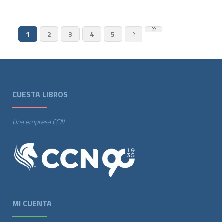
1
2
3
4
5
CUESTA LIBROS
Una empresa CCN
MI CUENTA