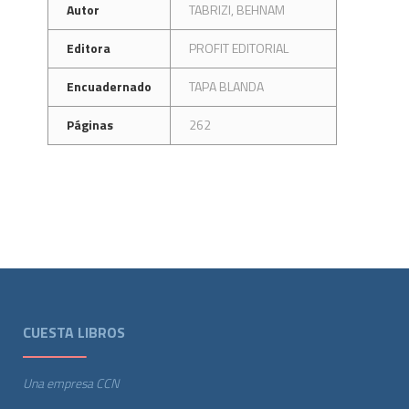
Autor
TABRIZI, BEHNAM
Editora
PROFIT EDITORIAL
Encuadernado
TAPA BLANDA
Páginas
262
CUESTA LIBROS
Una empresa CCN