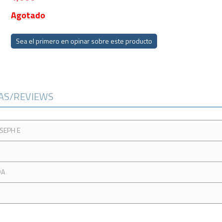
Agotado
Sea el primero en opinar sobre este producto
CAS/REVIEWS
OSEPH E
DA