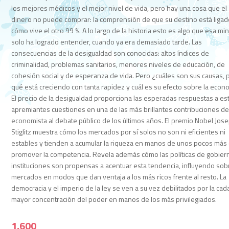
los mejores médicos y el mejor nivel de vida, pero hay una cosa que el
dinero no puede comprar: la comprensión de que su destino está ligad
cómo vive el otro 99 %. A lo largo de la historia esto es algo que esa mi
solo ha logrado entender, cuando ya era demasiado tarde. Las
consecuencias de la desigualdad son conocidas: altos índices de
criminalidad, problemas sanitarios, menores niveles de educación, de
cohesión social y de esperanza de vida. Pero ¿cuáles son sus causas, 
qué está creciendo con tanta rapidez y cuál es su efecto sobre la econ
El precio de la desigualdad proporciona las esperadas respuestas a es
apremiantes cuestiones en una de las más brillantes contribuciones de
economista al debate público de los últimos años. El premio Nobel Jos
Stiglitz muestra cómo los mercados por sí solos no son ni eficientes ni
estables y tienden a acumular la riqueza en manos de unos pocos más
promover la competencia. Revela además cómo las políticas de gobier
instituciones son propensas a acentuar esta tendencia, influyendo sob
mercados en modos que dan ventaja a los más ricos frente al resto. La
democracia y el imperio de la ley se ven a su vez debilitados por la cad
mayor concentración del poder en manos de los más privilegiados.
1,600