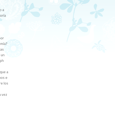
o a
noría
por
omía?
tas
 un
eph
 que a
nos e
re los
a vez