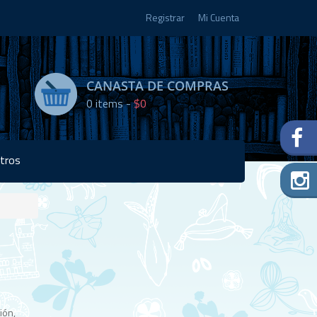
Registrar
Mi Cuenta
CANASTA DE COMPRAS
0
items -
$0
tros
Disponibilidad:
Agotado
ión,