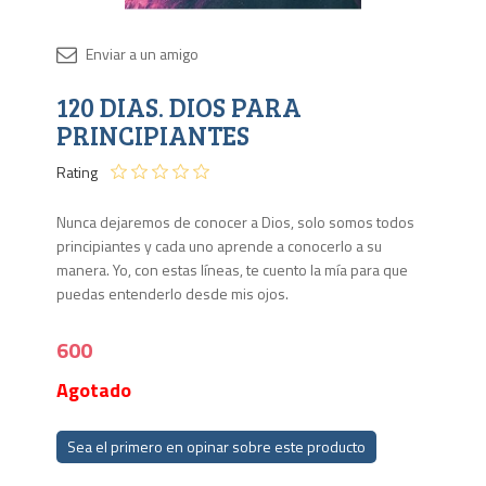
Disponib
120 DIAS. DIOS PARA
Agota
PRINCIPIANTES
Rating
Nunca dejaremos de conocer a Dios, solo somos todos
principiantes y cada uno aprende a conocerlo a su
manera. Yo, con estas líneas, te cuento la mía para que
puedas entenderlo desde mis ojos.
600
Agotado
Sea el primero en opinar sobre este producto