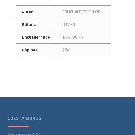
Autor
CRUCHAUDET, CHLOE
Editora
LUMEN
Encuadernado
TAPA DURA
Páginas
264
CUESTA LIBROS
Una empresa CCN