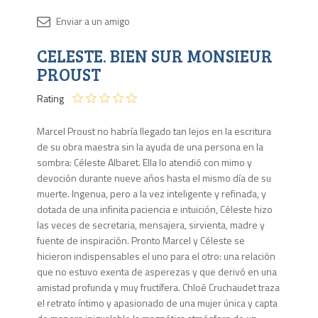
Disponib
CELESTE. BIEN SUR MONSIEUR
1 en
stock
PROUST
Rating
Marcel Proust no habría llegado tan lejos en la escritura
de su obra maestra sin la ayuda de una persona en la
sombra: Céleste Albaret. Ella lo atendió con mimo y
devoción durante nueve años hasta el mismo día de su
muerte. Ingenua, pero a la vez inteligente y refinada, y
dotada de una infinita paciencia e intuición, Céleste hizo
las veces de secretaria, mensajera, sirvienta, madre y
fuente de inspiración. Pronto Marcel y Céleste se
hicieron indispensables el uno para el otro: una relación
que no estuvo exenta de asperezas y que derivó en una
amistad profunda y muy fructífera. Chloé Cruchaudet traza
el retrato íntimo y apasionado de una mujer única y capta