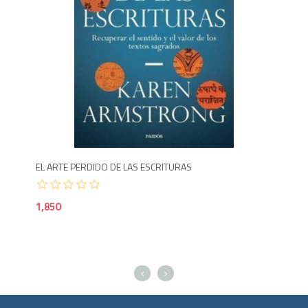
Agotado
1,850
1,8
EL ARTE PERDIDO DE LAS ESCRITURAS
1,850