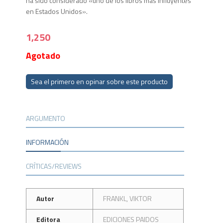
ha sido considerado «uno de los libros más influyentes
en Estados Unidos».
1,250
Agotado
Sea el primero en opinar sobre este producto
ARGUMENTO
INFORMACIÓN
CRÍTICAS/REVIEWS
Autor
FRANKL, VIKTOR
Editora
EDICIONES PAIDOS