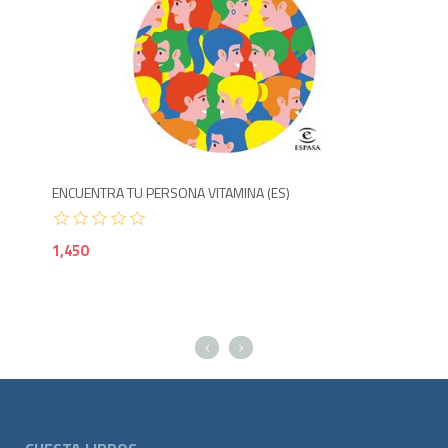
1,650
1,4
ENCUENTRA TU PERSONA VITAMINA (ES)
EL 
1,450
1,2