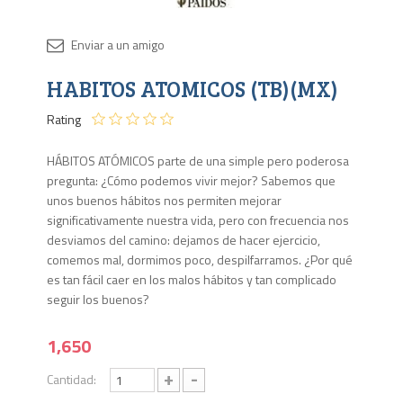
Disponib
HABITOS ATOMICOS (TB)(MX)
29
en
Rating
stock
HÁBITOS ATÓMICOS parte de una simple pero poderosa
pregunta: ¿Cómo podemos vivir mejor? Sabemos que
unos buenos hábitos nos permiten mejorar
significativamente nuestra vida, pero con frecuencia nos
desviamos del camino: dejamos de hacer ejercicio,
comemos mal, dormimos poco, despilfarramos. ¿Por qué
es tan fácil caer en los malos hábitos y tan complicado
seguir los buenos?
1,650
+
-
Cantidad: