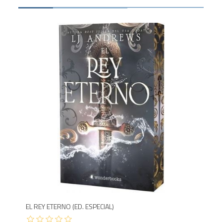
1,300
1,6
EL REY ETERNO (ED. ESPECIAL)
PLA