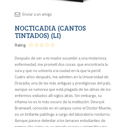
Disponib
NOCTICADIA (CANTOS
9 en
stock
TINTADOS) (LI)
Rating
Después de ver a mi madre sucumbir a una misteriosa
enfermedad, me prometí dos cosas: que encontraría la
cura y que no volvería a la ciudad en la que la perdí.
Cuatro años después, me admiten en la Universidad de
Dracadia, una de las más antiguas y prestigiosas del país,
aunque se rumorea que está plagada de las almas de los
enfermos exiliados allí siglos atrás. Sin embargo, su
infamia no es lo más oscuro de la institución. Devryck
Bramwell, conocido en el campus como el Doctor Muerte,
es un brillante patólogo a cargo del laboratorio nocturno.
Aunque parece detestar a los tenaces estudiantes de
primer año como yo, su mirada oscura y enigmática me