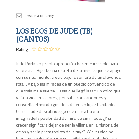
Disponib
LOS ECOS DE JUDE (TB)
37
en
(CANTOS)
stock
Rating
Jude Portman pronto aprendió a hacerse invisible para
sobrevivir. Hija de una estrella de la música que se apagó
con su nacimiento, creció bajo la sombra de una leyenda
rota… y bajo las miradas de un pueblo convencido de
que traía mala suerte. Hasta que llegó Isaac, un chico que
veía la vida en colores, pensaba con canciones y
convertía el mundo gris de Jude en un lugar habitable.
Con él, Jude descubrió algo que nunca habría
imaginado:la posibilidad de mirarse sin miedo. ¿Y si
crecer significara dejar de ser la villana en la historia de
otros y ser la protagonista de la tuya? ¿Y si tu vida no
fuera una maldición, sino un capítulo mal contado? Esta