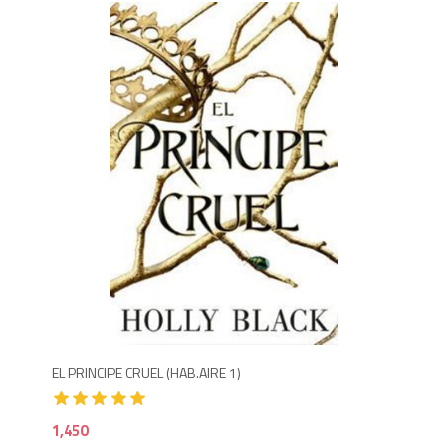
1,800
1,4
EL PRINCIPE CRUEL (HAB.AIRE 1)
EL 
1,450
99