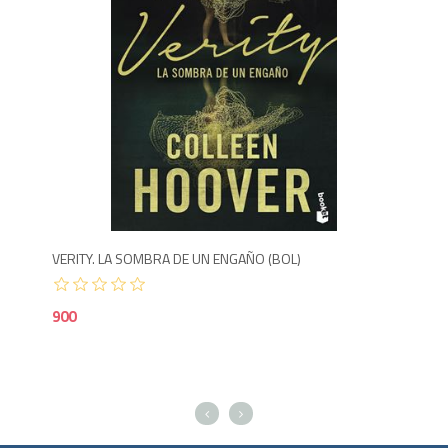
9
VERITY. LA SOMBRA DE UN ENGAÑO (BOL)
LA 
900
1,5