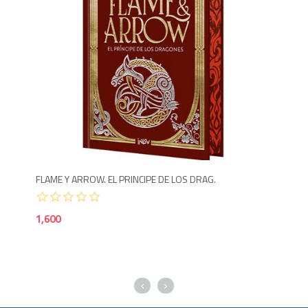
1,6
FLAME Y ARROW. EL PRINCIPE DE LOS DRAG.
TRA
1,600
90