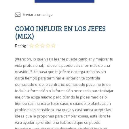
Disponib
COMO INFLUIR EN LOS JEFES
1 en
stock
(MEX)
Rating
¡Atención, lo que vas a leer te puede cambiar y mejorar tu
vida profesional, incluso la puede salvar en más de una
ocasión! Si te pasa que tu jefe te encarga trabajos sin
darte tiempo para terminar el anterior, te controla
demasiado o, de lo contrario, demasiado poco, no te da
toda la información o la formación necesaria para trabajar
mejor, te exige mucho pero cuando le pides medios o
tiempo casi nunca te hace caso, o cuando le planteas un
problema lo considera una queja y casi nunca acepta las
ideas que le propones para cambiar cosas, este libro te
va a ayudar aprender una habilidad que se puede
trabajar y, una vez que se descubre, se abrirá todo un