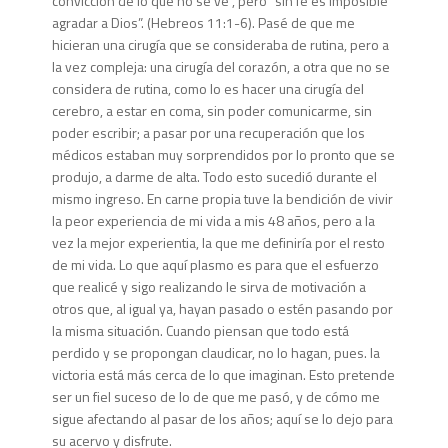
convicción de lo que no se ve”, pero “sin fe es imposible
agradar a Dios”. (Hebreos 11:1-6). Pasé de que me
hicieran una cirugía que se consideraba de rutina, pero a
la vez compleja: una cirugía del corazón, a otra que no se
considera de rutina, como lo es hacer una cirugía del
cerebro, a estar en coma, sin poder comunicarme, sin
poder escribir; a pasar por una recuperación que los
médicos estaban muy sorprendidos por lo pronto que se
produjo, a darme de alta. Todo esto sucedió durante el
mismo ingreso. En carne propia tuve la bendición de vivir
la peor experiencia de mi vida a mis 48 años, pero a la
vez la mejor experientia, la que me definiría por el resto
de mi vida. Lo que aquí plasmo es para que el esfuerzo
que realicé y sigo realizando le sirva de motivación a
otros que, al igual ya, hayan pasado o estén pasando por
la misma situación. Cuando piensan que todo está
perdido y se propongan claudicar, no lo hagan, pues. la
victoria está más cerca de lo que imaginan. Esto pretende
ser un fiel suceso de lo de que me pasó, y de cómo me
sigue afectando al pasar de los años; aquí se lo dejo para
su acervo y disfrute.