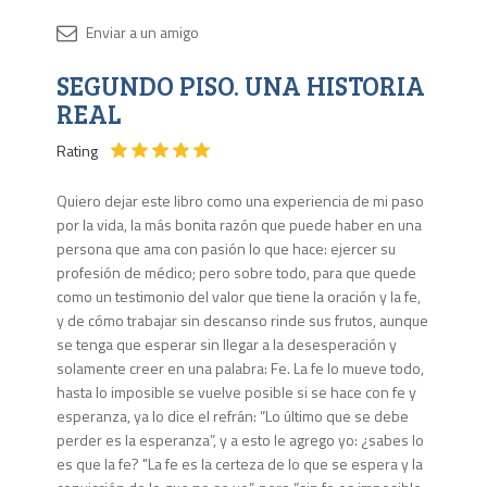
Disponib
SEGUNDO PISO. UNA HISTORIA
2 en
stock
REAL
Rating
Quiero dejar este libro como una experiencia de mi paso
por la vida, la más bonita razón que puede haber en una
persona que ama con pasión lo que hace: ejercer su
profesión de médico; pero sobre todo, para que quede
como un testimonio del valor que tiene la oración y la fe,
y de cómo trabajar sin descanso rinde sus frutos, aunque
se tenga que esperar sin llegar a la desesperación y
solamente creer en una palabra: Fe. La fe lo mueve todo,
hasta lo imposible se vuelve posible si se hace con fe y
esperanza, ya lo dice el refrán: “Lo último que se debe
perder es la esperanza”, y a esto le agrego yo: ¿sabes lo
es que la fe? "La fe es la certeza de lo que se espera y la