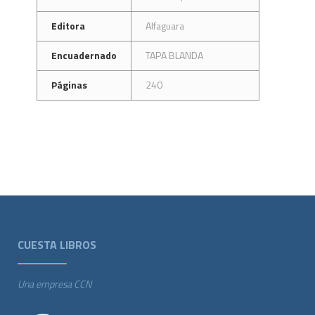
Editora
Alfaguara
Encuadernado
TAPA BLANDA
Páginas
240
CUESTA LIBROS
Una empresa CCN