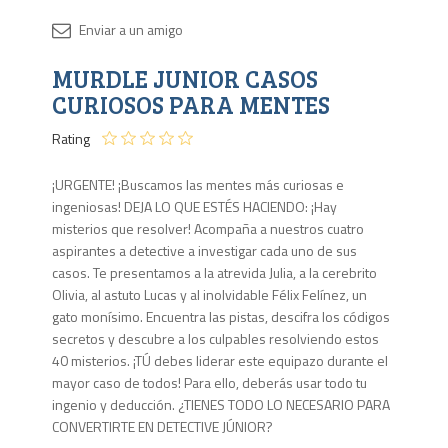
Disponib
MURDLE JUNIOR CASOS
3 en
stock
CURIOSOS PARA MENTES
Rating
¡URGENTE! ¡Buscamos las mentes más curiosas e
ingeniosas! DEJA LO QUE ESTÉS HACIENDO: ¡Hay
misterios que resolver! Acompaña a nuestros cuatro
aspirantes a detective a investigar cada uno de sus
casos. Te presentamos a la atrevida Julia, a la cerebrito
Olivia, al astuto Lucas y al inolvidable Félix Felínez, un
gato monísimo. Encuentra las pistas, descifra los códigos
secretos y descubre a los culpables resolviendo estos
40 misterios. ¡TÚ debes liderar este equipazo durante el
mayor caso de todos! Para ello, deberás usar todo tu
ingenio y deducción. ¿TIENES TODO LO NECESARIO PARA
CONVERTIRTE EN DETECTIVE JÚNIOR?