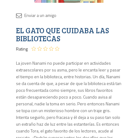
Disponib
EL GATO QUE CUIDABA LAS
Agota
BIBLIOTECAS
Rating
La joven Nanami no puede participar en actividades
extraescolares por su asma, pero le encanta leer y pasar
el tiempo en la biblioteca, entre historias. Un día, Nanami
se da cuenta de que, a pesar de que la biblioteca está tan
poco frecuentada como siempre, sus libros favoritos
están desapareciendo poco a poco. Cuando avisa al
personal, nadie la toma en serio. Pero entonces Nanami
se topa con un misterioso hombre con un traje gris.
Intenta seguirlo, pero fracasa y él deja a su paso tan solo
un extraño haz de luz entre las estanterías. Es entonces
cuando Tora, el gato favorito de los lectores, acude al
rescate. ¿Podrán superar juntos los desafíos que les