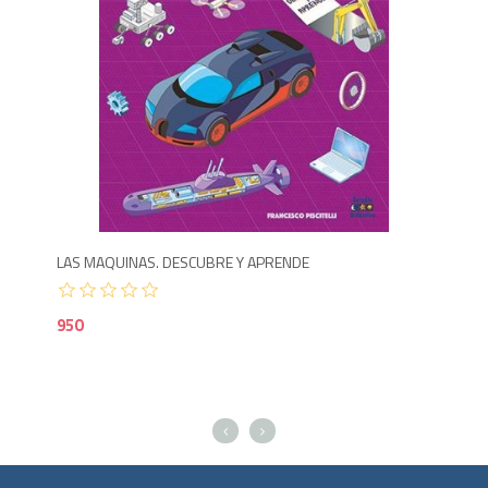
Agotado
1,100
9
LAS MAQUINAS. DESCUBRE Y APRENDE
FIS
950
85