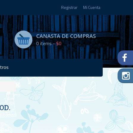
Registrar
Mi Cuenta
CANASTA DE COMPRAS
0
items -
$0
tros
Disponibilidad:
OD.
9 en
stock