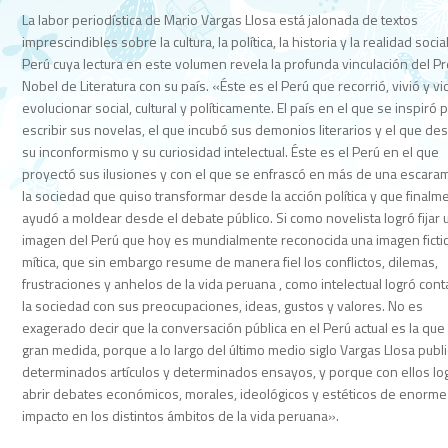
La labor periodística de Mario Vargas Llosa está jalonada de textos
imprescindibles sobre la cultura, la política, la historia y la realidad socia
Perú cuya lectura en este volumen revela la profunda vinculación del P
Nobel de Literatura con su país. «Éste es el Perú que recorrió, vivió y vi
evolucionar social, cultural y políticamente. El país en el que se inspiró 
escribir sus novelas, el que incubó sus demonios literarios y el que de
su inconformismo y su curiosidad intelectual. Éste es el Perú en el que
proyectó sus ilusiones y con el que se enfrascó en más de una escara
la sociedad que quiso transformar desde la acción política y que finalm
ayudó a moldear desde el debate público. Si como novelista logró fijar 
imagen del Perú que hoy es mundialmente reconocida una imagen fictic
mítica, que sin embargo resume de manera fiel los conflictos, dilemas,
frustraciones y anhelos de la vida peruana , como intelectual logró cont
la sociedad con sus preocupaciones, ideas, gustos y valores. No es
exagerado decir que la conversación pública en el Perú actual es la que
gran medida, porque a lo largo del último medio siglo Vargas Llosa publ
determinados artículos y determinados ensayos, y porque con ellos lo
abrir debates económicos, morales, ideológicos y estéticos de enorme
impacto en los distintos ámbitos de la vida peruana».