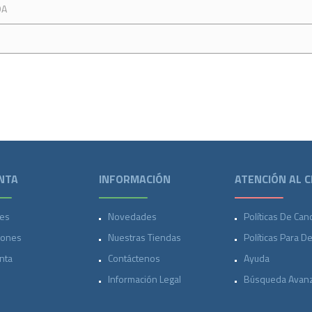
DA
NTA
INFORMACIÓN
ATENCIÓN AL C
es
Novedades
Políticas De Can
iones
Nuestras Tiendas
Políticas Para D
nta
Contáctenos
Ayuda
Información Legal
Búsqueda Avan