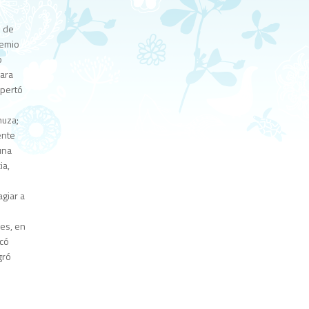
l de
remio
o
para
spertó
muza;
ente
una
ia,
agiar a
 es, en
icó
gró