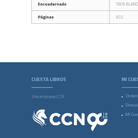
Encuadernado
TAPA BLAN
Páginas
832
CUESTA LIBROS
MI CUE
Orden
Una empresa CCN
Direcc
Mi Cue