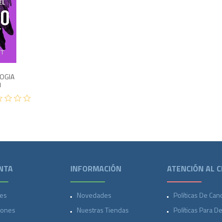
o
500
LOGIA
1
NTA
INFORMACIÓN
ATENCIÓN AL C
es
Novedades
Políticas De Can
iones
Nuestras Tiendas
Políticas Para D