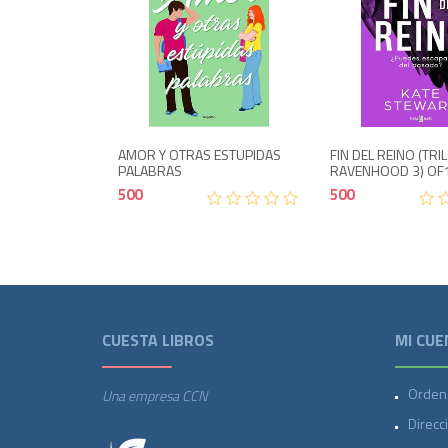
Agotado
Agotad
500
AMOR Y OTRAS ESTUPIDAS
FIN DEL REINO (TRI
PALABRAS
RAVENHOOD 3) OF
500
500
CUESTA LIBROS
MI CUE
Orden
Una empresa CCN
Direcc