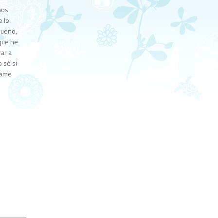
nos
e lo
Bueno,
 que he
ar a
 sé si
Dame