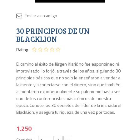
Disponib
30 PRINCIPIOS DE UN
1 en
stock
BLACKLION
Rating
El camino al éxito de Jürgen Klarić no fue espontáneo ni
improvisado: lo forjó, a través de los años, siguiendo 30
principios básicos que no solo le enseñaron a vender a
la mente y a conectarse con el dinero, sino que también
aumentaron exponencialmente su patrimonio hasta ser
uno de los conferencistas más icónicos de nuestra
época. Conoce los 30 secretos del líder de la manada: el
BlackLion, y asegura tu riqueza de una vez por todas.
1,250
+
-
Cantidad: