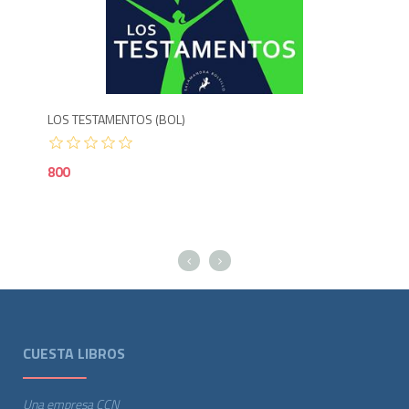
Agotado
850
8
LOS TESTAMENTOS (BOL)
LOS
800
1,1
CUESTA LIBROS
Una empresa CCN